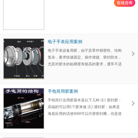
电子手表应用案例
电子手表设备用胶，由于其零件精密性、结构
复杂，要求快速固定、操作便捷、密封防水，
尤其对胶水的粘稠度有较高的要求，通常不适
用于双组份，主要会用乐泰结构胶，乐泰UV
胶、乐泰固持胶等系列胶粘剂产品。
手电筒用胶案例
手电筒行业用胶基本是以下几种 注1.密封胶：
高端的可以用UV胶来做 注2.灌封胶：如果是
海底应用的话使8008可以代替密封圈，但是使
用9200基本就能满足 注3.螺纹锁固胶：一般推
荐使用乐赛尔12-36，也可以使用其他螺丝胶