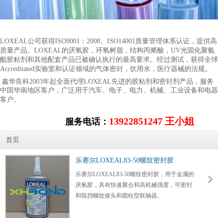
LOXEAL
公司获得
ISO9001
：
2008
、
ISO14001
质量管理体系认证，提供高
质量产品
。
LOXEAL
的厌氧胶，环氧树脂，结构丙烯酸，
UV
光固化聚氨
酯胶粘剂和其他配套产品已被确认执行的最高要求。
经过测试，获得全球
Accreditated
实验室和认证领域的气体密封，饮用水，医疗器械的法规。
鑫华良科
2003
年起全面代理
LOXEAL
先进的胶粘剂和密封剂产品，服务
中国华南地区客户，广泛用于汽车、电子、电力、机械、工业设备和电器
客户。
13922851247 王小姐
服务电话
：
首页
乐赛尔LOXEAL83-50螺纹密封胶
乐赛尔LOXEAL83-50螺纹密封胶，用于金属的
厌氧胶，具有快速聚合和高机械强度，可密封
和阻挡螺纹接头和圆柱型联轴器。