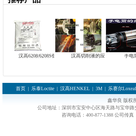
汉高6208/6208S低温
汉高切削液的应用
手电
注塑胶料
首页
|
乐泰Loctite
|
汉高HENKEL
|
3M
|
乐赛尔Loxeal
鑫华良 版权
公司地址：
深圳市宝安中心区海天路与宝华路交
咨询电话：
400-877-1388
公司传真